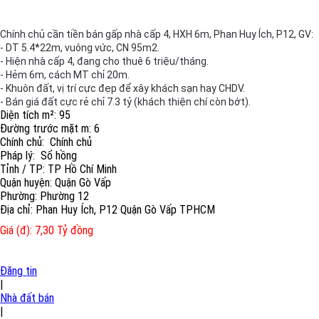
Chính chủ cần tiền bán gấp nhà cấp 4, HXH 6m, Phan Huy Ích, P12, GV:
- DT 5.4*22m, vuông vức, CN 95m2.
- Hiện nhà cấp 4, đang cho thuê 6 triệu/tháng.
- Hẻm 6m, cách MT chỉ 20m.
- Khuôn đất, vị trí cực đẹp để xây khách sạn hay CHDV.
- Bán giá đất cực rẻ chỉ 7.3 tỷ (khách thiện chí còn bớt).
Diện tích m²: 95
Đường trước mặt m: 6
Chính chủ: Chính chủ
Pháp lý: Sổ hồng
Tỉnh / TP: TP Hồ Chí Minh
Quận huyện: Quận Gò Vấp
Phường: Phường 12
Địa chỉ: Phan Huy Ích, P12 Quận Gò Vấp TPHCM
Giá (đ): 7,30 Tỷ đồng
Đăng tin
|
Nhà đất bán
|