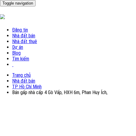
Toggle navigation
Đăng tin
Nhà đất bán
Nhà đất thuê
Dự án
Blog
Tìm kiếm
Trang chủ
Nhà đất bán
TP Hồ Chí Minh
Bán gấp nhà cấp 4 Gò Vấp, HXH 6m, Phan Huy Ích,