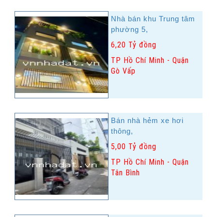
Nhà bán khu Trung tâm
phường 5,
6,20 Tỷ đồng
TP Hồ Chí Minh - Quận
Gò Vấp
Bán nhà hẻm xe hơi
thông,
5,00 Tỷ đồng
TP Hồ Chí Minh - Quận
Tân Bình