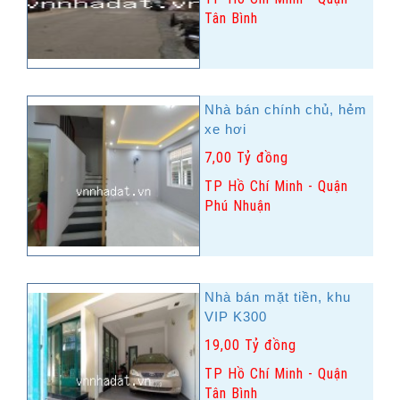
Tân Bình
Nhà bán chính chủ, hẻm
xe hơi
7,00 Tỷ đồng
TP Hồ Chí Minh - Quận
Phú Nhuận
Nhà bán mặt tiền, khu
VIP K300
19,00 Tỷ đồng
TP Hồ Chí Minh - Quận
Tân Bình