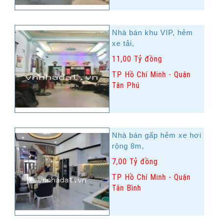
Nhà bán khu VIP, hẻm
xe tải,
11,00 Tỷ đồng
TP Hồ Chí Minh - Quận
Tân Phú
Nhà bán gấp hẻm xe hơi
rộng 8m,
7,00 Tỷ đồng
TP Hồ Chí Minh - Quận
Tân Bình