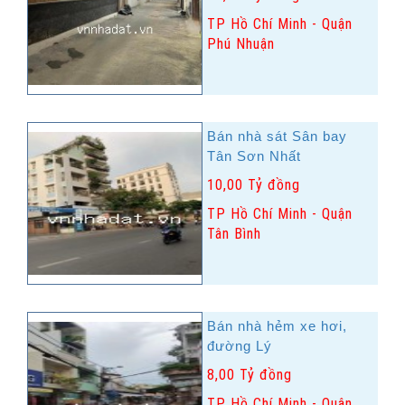
TP Hồ Chí Minh - Quận
Phú Nhuận
Bán nhà sát Sân bay
Tân Sơn Nhất
10,00 Tỷ đồng
TP Hồ Chí Minh - Quận
Tân Bình
Bán nhà hẻm xe hơi,
đường Lý
8,00 Tỷ đồng
TP Hồ Chí Minh - Quận