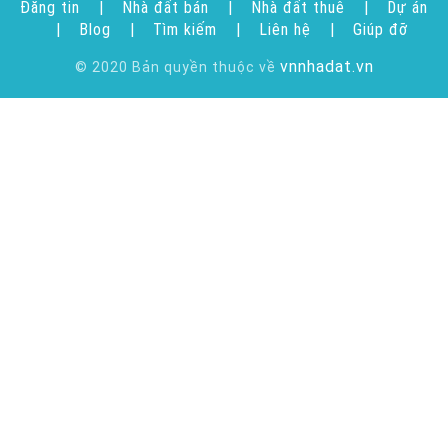
Đăng tin
|
Nhà đất bán
|
Nhà đất thuê
|
Dự án
|
Blog
|
Tìm kiếm
|
Liên hệ
|
Giúp đỡ
vnnhadat.vn
© 2020 Bản quyền thuộc về